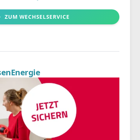
ZUM WECHSELSERVICE
senEnergie