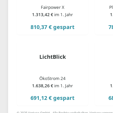
Fairpower X
P
1.313,42 €
im 1. Jahr
1
810,37 € gespart
7
LichtBlick
ÖkoStrom 24
1.638,26 €
im 1. Jahr
1
691,12 € gespart
6
© 2025 Verivox GmbH - Alle Rechte vorbehalten. Verivox verwende