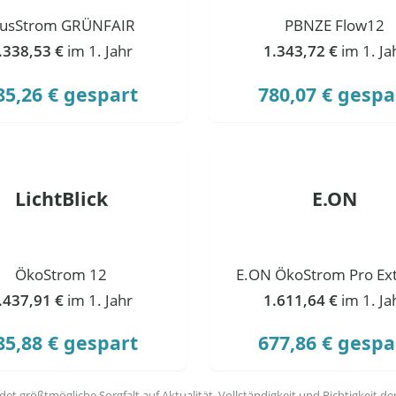
lusStrom GRÜNFAIR
PBNZE Flow12
.338,53 €
im 1. Jahr
1.343,72 €
im 1. Ja
85,26 € gespart
780,07 € gespa
LichtBlick
E.ON
ÖkoStrom 12
E.ON ÖkoStrom Pro Ext
.437,91 €
im 1. Jahr
1.611,64 €
im 1. Ja
85,88 € gespart
677,86 € gespa
t größtmögliche Sorgfalt auf Aktualität, Vollständigkeit und Richtigkeit de