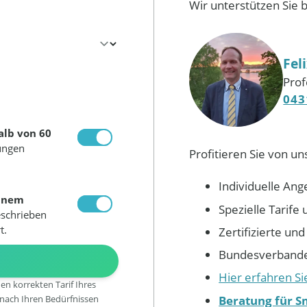
Wir unterstützen Sie 
Fel
Prof
043
alb von 60
ungen
Profitieren Sie von un
Individuelle Ang
inem
Spezielle Tarif
eschrieben
t.
Zertifizierte un
Bundesverbandes
N
Hier erfahren S
den korrekten Tarif Ihres
Beratung für S
 nach Ihren Bedürfnissen