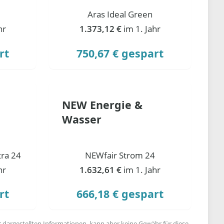
Aras Ideal Green
hr
1.373,12 €
im 1. Jahr
rt
750,67 € gespart
NEW Energie &
Wasser
ra 24
NEWfair Strom 24
hr
1.632,61 €
im 1. Jahr
rt
666,18 € gespart
r dargestellten Informationen, kann aber keine Gewähr für diese