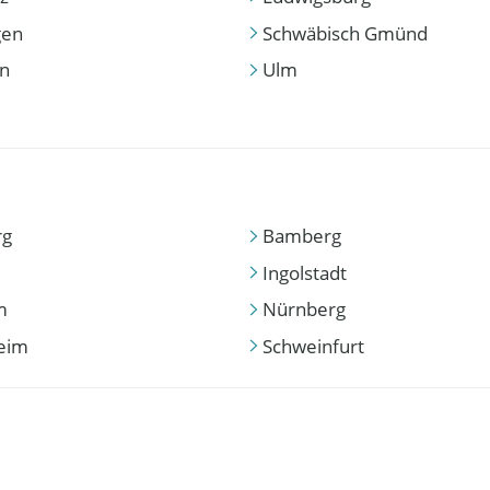
gen
Schwäbisch Gmünd
en
Ulm
rg
Bamberg
Ingolstadt
m
Nürnberg
eim
Schweinfurt