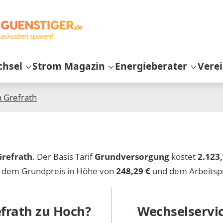
chsel
Strom Magazin
Energieberater
Vere
n
Grefrath
refrath
. Der Basis Tarif
Grundversorgung
kostet
2.123,
s dem Grundpreis in Höhe von
248,29 €
und dem Arbeitsp
frath
zu Hoch?
Wechselservi