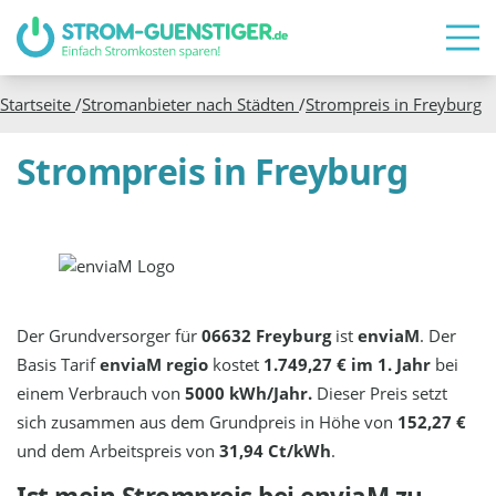
Startseite
/
Stromanbieter nach Städten
/
Strompreis in
Freyburg
Strompreis in Freyburg
Der Grundversorger für
06632 Freyburg
ist
enviaM
. Der
Basis Tarif
enviaM regio
kostet
1.749,27 € im 1. Jahr
bei
einem Verbrauch von
5000 kWh/Jahr.
Dieser Preis setzt
sich zusammen aus dem Grundpreis in Höhe von
152,27 €
und dem Arbeitspreis von
31,94 Ct/kWh
.