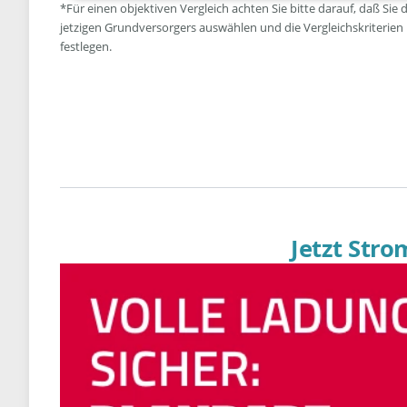
*Für einen objektiven Vergleich achten Sie bitte darauf, daß Sie 
jetzigen Grundversorgers auswählen und die Vergleichskriterien
festlegen.
Jetzt Str