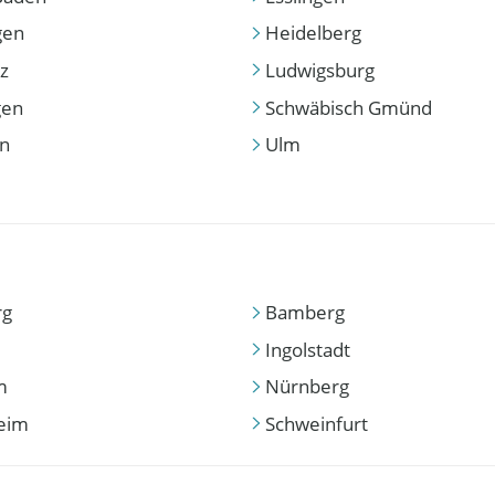
gen
Heidelberg
z
Ludwigsburg
gen
Schwäbisch Gmünd
en
Ulm
rg
Bamberg
Ingolstadt
m
Nürnberg
eim
Schweinfurt