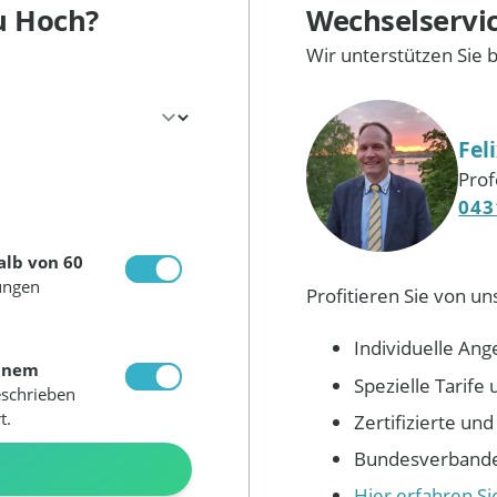
u Hoch?
Wechselservi
Wir unterstützen Sie 
Fel
Prof
043
alb von 60
ungen
Profitieren Sie von un
Individuelle Ang
inem
Spezielle Tarif
eschrieben
t.
Zertifizierte un
Bundesverbandes
N
Hier erfahren S