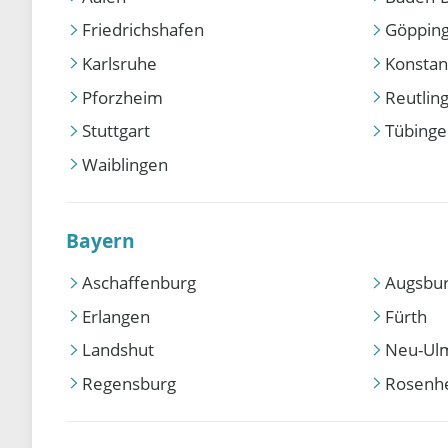
Friedrichshafen
Göppin
Karlsruhe
Konstan
Pforzheim
Reutlin
Stuttgart
Tübing
Waiblingen
Bayern
Aschaffenburg
Augsbu
Erlangen
Fürth
Landshut
Neu-Ul
Regensburg
Rosenh