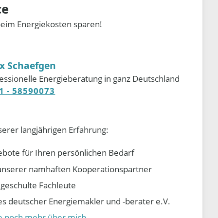
ce
beim Energiekosten sparen!
ix Schaefgen
essionelle Energieberatung in ganz Deutschland
1 - 58590073
serer langjährigen Erfahrung:
ebote für Ihren persönlichen Bedarf
e unserer namhaften Kooperationspartner
d geschulte Fachleute
 deutscher Energiemakler und -berater e.V.
ie noch mehr über mich