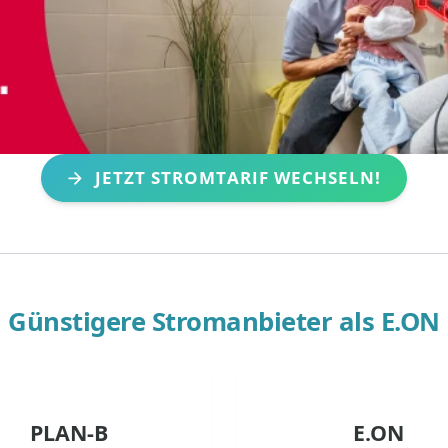
JETZT STROMTARIF WECHSELN!
Günstigere Stromanbieter als
E.ON
PLAN-B
E.ON