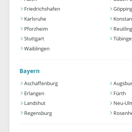
Friedrichshafen
Göppin
Karlsruhe
Konstan
Pforzheim
Reutlin
Stuttgart
Tübing
Waiblingen
Bayern
Aschaffenburg
Augsbu
Erlangen
Fürth
Landshut
Neu-Ul
Regensburg
Rosenh