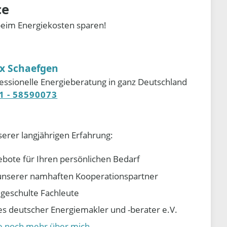
ce
beim Energiekosten sparen!
ix Schaefgen
essionelle Energieberatung in ganz Deutschland
1 - 58590073
serer langjährigen Erfahrung:
ebote für Ihren persönlichen Bedarf
e unserer namhaften Kooperationspartner
d geschulte Fachleute
 deutscher Energiemakler und -berater e.V.
ie noch mehr über mich