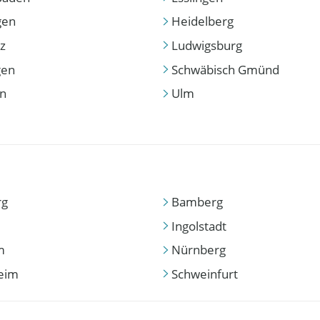
gen
Heidelberg
z
Ludwigsburg
gen
Schwäbisch Gmünd
en
Ulm
rg
Bamberg
Ingolstadt
m
Nürnberg
eim
Schweinfurt