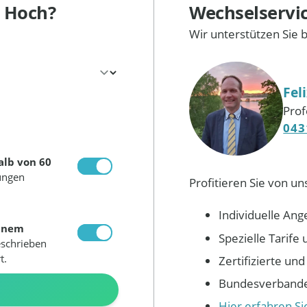
 Hoch?
Wechselservi
Wir unterstützen Sie 
Fel
Prof
043
alb von 60
ungen
Profitieren Sie von un
Individuelle Ang
inem
Spezielle Tarif
eschrieben
t.
Zertifizierte un
Bundesverbandes
N
Hier erfahren S