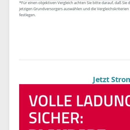
*Für einen objektiven Vergleich achten Sie bitte darauf, daß Sie 
jetzigen Grundversorgers auswählen und die Vergleichskriterien
festlegen.
Jetzt Str