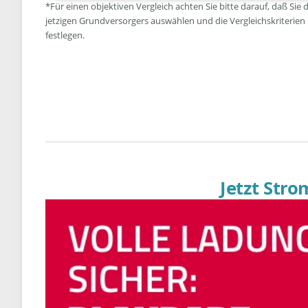
*Für einen objektiven Vergleich achten Sie bitte darauf, daß Sie 
jetzigen Grundversorgers auswählen und die Vergleichskriterien
festlegen.
Jetzt Str