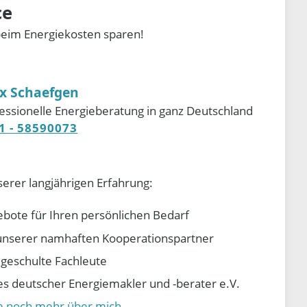
ce
beim Energiekosten sparen!
ix Schaefgen
essionelle Energieberatung in ganz Deutschland
1 - 58590073
serer langjährigen Erfahrung:
ebote für Ihren persönlichen Bedarf
e unserer namhaften Kooperationspartner
d geschulte Fachleute
 deutscher Energiemakler und -berater e.V.
ie noch mehr über mich