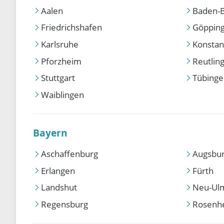
Aalen
Baden-
Friedrichshafen
Göppin
Karlsruhe
Konstan
Pforzheim
Reutlin
Stuttgart
Tübing
Waiblingen
Bayern
Aschaffenburg
Augsbu
Erlangen
Fürth
Landshut
Neu-Ul
Regensburg
Rosenh