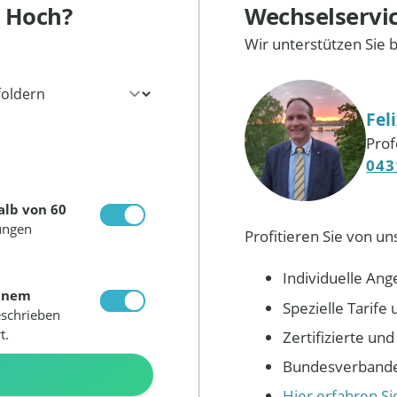
 Hoch?
Wechselservi
Wir unterstützen Sie 
Fel
Prof
043
alb von 60
ungen
Profitieren Sie von un
Individuelle Ang
inem
Spezielle Tarif
eschrieben
t.
Zertifizierte un
Bundesverbandes
N
Hier erfahren S