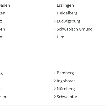
Baden
Esslingen
gen
Heidelberg
z
Ludwigsburg
gen
Schwäbisch Gmünd
en
Ulm
rg
Bamberg
Ingolstadt
m
Nürnberg
eim
Schweinfurt