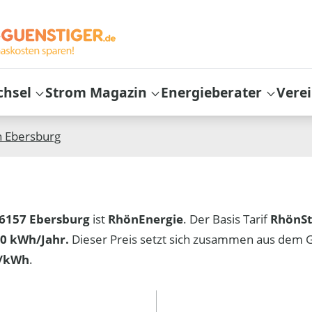
chsel
Strom Magazin
Energieberater
Vere
n
Ebersburg
6157 Ebersburg
ist
RhönEnergie
. Der Basis Tarif
RhönS
0 kWh/Jahr.
Dieser Preis setzt sich zusammen aus dem 
t/kWh
.