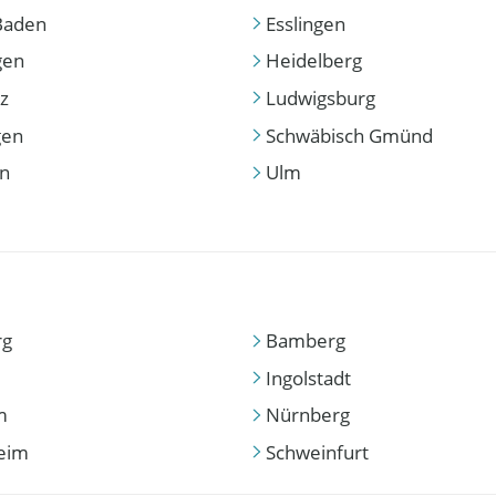
Baden
Esslingen
gen
Heidelberg
z
Ludwigsburg
gen
Schwäbisch Gmünd
en
Ulm
rg
Bamberg
Ingolstadt
m
Nürnberg
eim
Schweinfurt