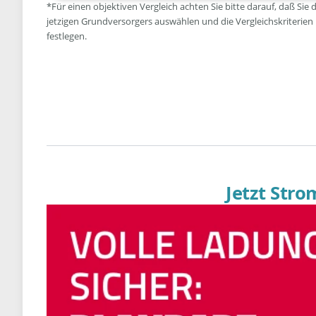
*Für einen objektiven Vergleich achten Sie bitte darauf, daß Sie 
jetzigen Grundversorgers auswählen und die Vergleichskriterien
festlegen.
Jetzt Str