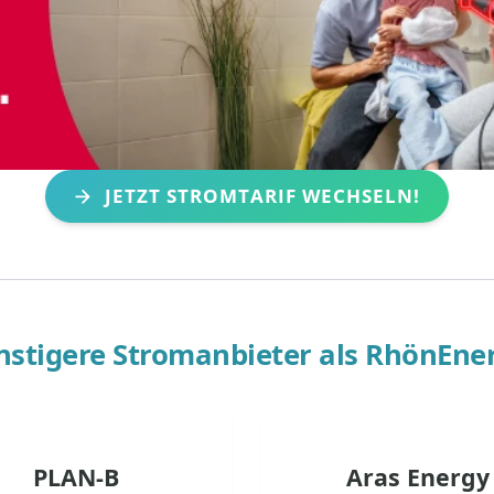
JETZT STROMTARIF WECHSELN!
stigere Stromanbieter als
RhönEner
PLAN-B
Aras Energy