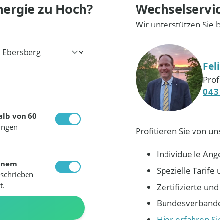
nergie
zu Hoch?
Wechselservi
Wir unterstützen Sie 
Fel
Prof
043
alb von 60
ungen
Profitieren Sie von un
Individuelle Ang
inem
Spezielle Tarif
eschrieben
t.
Zertifizierte un
Bundesverbandes
N
Hier erfahren S