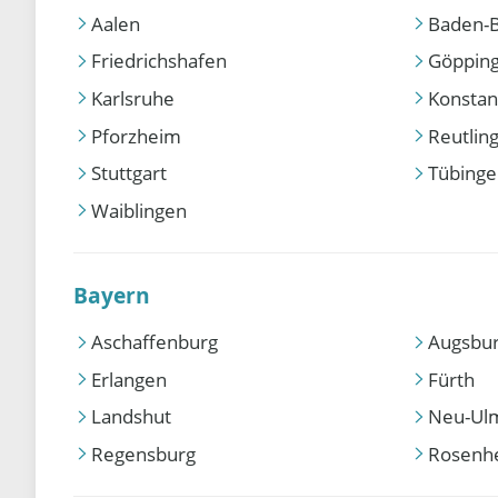
Aalen
Baden-
Friedrichshafen
Göppin
Karlsruhe
Konstan
Pforzheim
Reutlin
Stuttgart
Tübing
Waiblingen
Bayern
Aschaffenburg
Augsbu
Erlangen
Fürth
Landshut
Neu-Ul
Regensburg
Rosenh