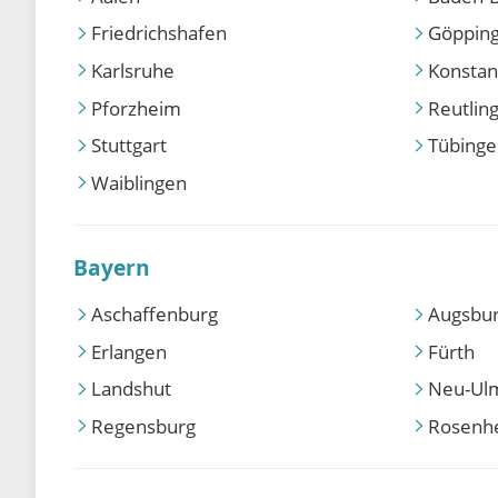
Friedrichshafen
Göppin
Karlsruhe
Konstan
Pforzheim
Reutlin
Stuttgart
Tübing
Waiblingen
Bayern
Aschaffenburg
Augsbu
Erlangen
Fürth
Landshut
Neu-Ul
Regensburg
Rosenh