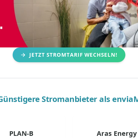
JETZT STROMTARIF WECHSELN!
Günstigere Stromanbieter als
envia
PLAN-B
Aras Energy