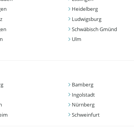
gen
Heidelberg
z
Ludwigsburg
gen
Schwäbisch Gmünd
en
Ulm
rg
Bamberg
Ingolstadt
m
Nürnberg
eim
Schweinfurt