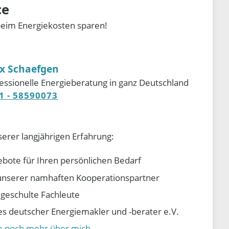
ce
beim Energiekosten sparen!
ix Schaefgen
essionelle Energieberatung in ganz Deutschland
1 - 58590073
serer langjährigen Erfahrung:
ebote für Ihren persönlichen Bedarf
e unserer namhaften Kooperationspartner
d geschulte Fachleute
 deutscher Energiemakler und -berater e.V.
ie noch mehr über mich