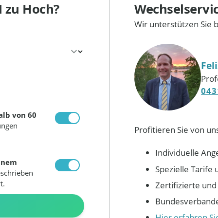
M
zu Hoch?
Wechselservi
Wir unterstützen Sie 
Fel
Prof
043
alb von 60
ungen
Profitieren Sie von un
Individuelle Ang
inem
Spezielle Tarif
eschrieben
t.
Zertifizierte un
Bundesverbandes
N
Hier erfahren S