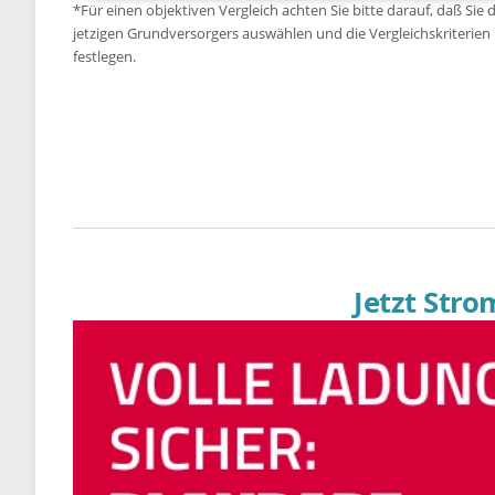
*Für einen objektiven Vergleich achten Sie bitte darauf, daß Sie 
jetzigen Grundversorgers auswählen und die Vergleichskriterien
festlegen.
Jetzt Str