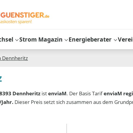
chsel
Strom Magazin
Energieberater
Vere
n
Dennheritz
z
8393 Dennheritz
ist
enviaM
. Der Basis Tarif
enviaM reg
Jahr.
Dieser Preis setzt sich zusammen aus dem Grundp