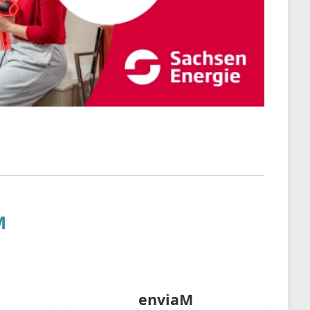
M
enviaM