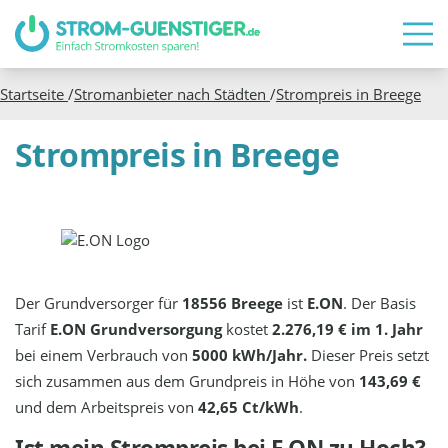
Startseite
/
Stromanbieter nach Städten
/
Strompreis in
Breege
Strompreis in Breege
Der Grundversorger für
18556 Breege
ist
E.ON
. Der Basis
Tarif
E.ON Grundversorgung
kostet
2.276,19 € im 1. Jahr
bei einem Verbrauch von
5000 kWh/Jahr.
Dieser Preis setzt
sich zusammen aus dem Grundpreis in Höhe von
143,69 €
und dem Arbeitspreis von
42,65 Ct/kWh
.