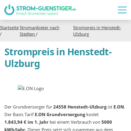
Startseite
Stromanbieter nach
Strompreis in
Henstedt-
/
Städten
/
Ulzburg
Strompreis in Henstedt-
Ulzburg
Der Grundversorger für
24558 Henstedt-Ulzburg
ist
E.ON
.
Der Basis Tarif
E.ON Grundversorgung
kostet
1.843,94 € im 1. Jahr
bei einem Verbrauch von
5000
kWh/Jahr.
Dieser Preis setzt sich zusammen aus dem