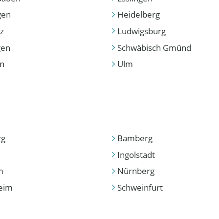
gen
Heidelberg
z
Ludwigsburg
gen
Schwäbisch Gmünd
en
Ulm
rg
Bamberg
Ingolstadt
m
Nürnberg
eim
Schweinfurt