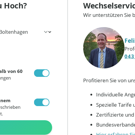
u Hoch?
Wechselservi
Wir unterstützen Sie 
Fel
Prof
043
alb von 60
ungen
Profitieren Sie von un
Individuelle Ang
inem
Spezielle Tarif
eschrieben
t.
Zertifizierte un
Bundesverbandes
N
Hier erfahren S