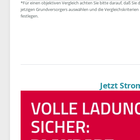
*Für einen objektiven Vergleich achten Sie bitte darauf, daß Sie 
jetzigen Grundversorgers auswählen und die Vergleichskriterien
festlegen.
Jetzt Str