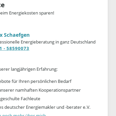
ce
beim Energiekosten sparen!
ix Schaefgen
essionelle Energieberatung in ganz Deutschland
1 - 58590073
serer langjährigen Erfahrung:
ebote für Ihren persönlichen Bedarf
e unserer namhaften Kooperationspartner
d geschulte Fachleute
 deutscher Energiemakler und -berater e.V.
ie noch mehr über mich