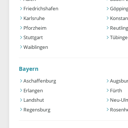
Friedrichshafen
Göppin
Karlsruhe
Konstan
Pforzheim
Reutlin
Stuttgart
Tübing
Waiblingen
Bayern
Aschaffenburg
Augsbu
Erlangen
Fürth
Landshut
Neu-Ul
Regensburg
Rosenh