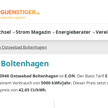
chsel
Strom Magazin
Energieberater
Vere
n
Ostseebad Boltenhagen
d Boltenhagen
3946 Ostseebad Boltenhagen
ist
E.ON
. Der Basis Tarif
E
 einem Verbrauch von
5000 kWh/Jahr.
Dieser Preis setz
preis von
42,65 Ct/kWh
.