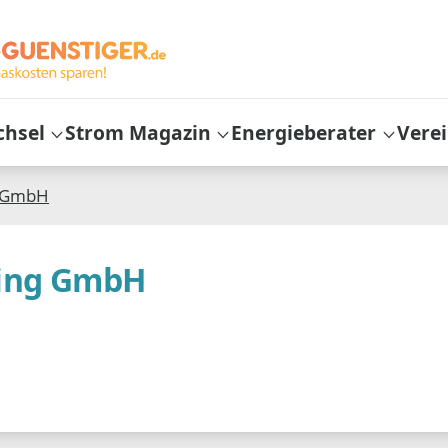
chsel
Strom Magazin
Energieberater
Vere
g GmbH
ning GmbH