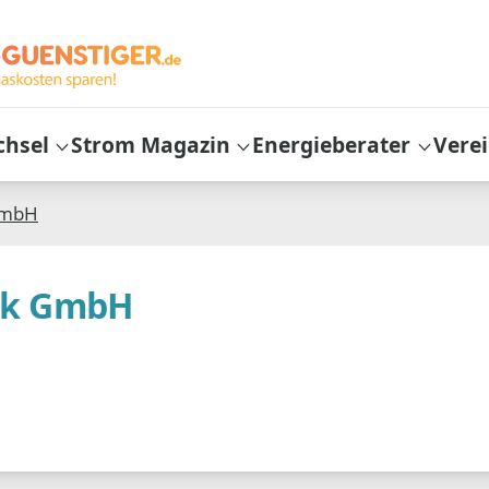
chsel
Strom Magazin
Energieberater
Vere
GmbH
ck GmbH