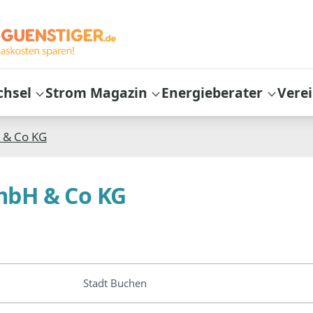
chsel
Strom Magazin
Energieberater
Vere
 & Co KG
mbH & Co KG
Stadt Buchen