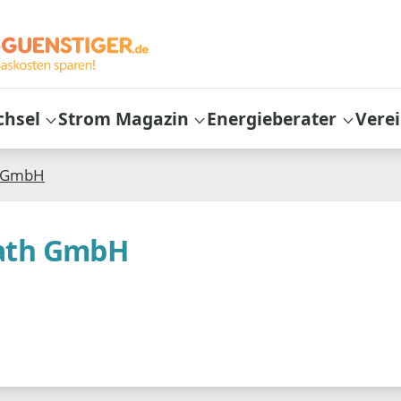
chsel
Strom Magazin
Energieberater
Vere
h GmbH
ath GmbH