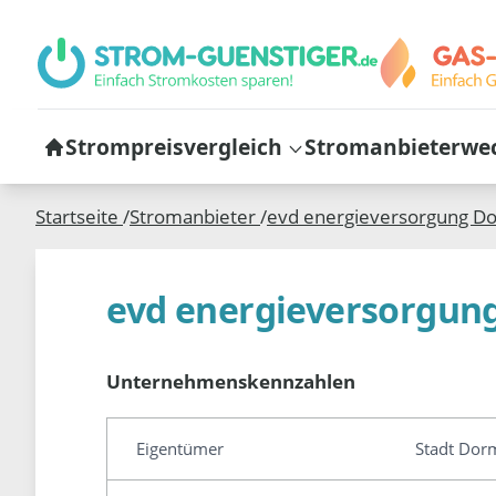
Strompreisvergleich
Stromanbieterwe
Startseite
/
Stromanbieter
/
evd energieversorgung 
evd energieversorgu
Unternehmenskennzahlen
Eigentümer
Stadt Dorm