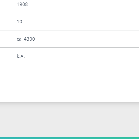
1908
10
ca. 4300
k.A.