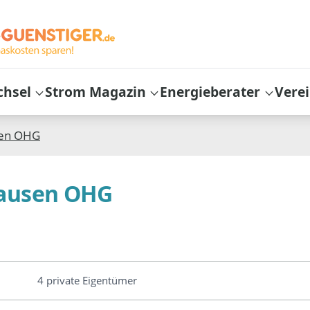
chsel
Strom Magazin
Energieberater
Vere
sen OHG
hausen OHG
4 private Eigentümer