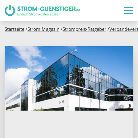
Startseite
/
Strom Magazin
/
Strompreis-Ratgeber
/
Verbändever