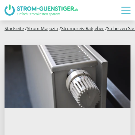
Startseite
/
Strom Magazin
/
Strompreis-Ratgeber
/
So heizen Sie 