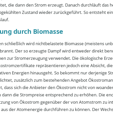
itet, die dann den Strom erzeugt. Danach durchläuft das 
bgekühlten Zustand wieder zurückgeführt. So entsteht ei
lauf.
ung durch Biomasse
 schließlich wird nichtbelastete Biomasse (meistens unbe
rannt. Der so erzeugte Dampf wird entweder direkt be
inen zur Stromerzeugung verwendet. Die ökologische Erze
kostromzertifikate repräsentieren jedoch eine Absicht, die
tiven Energien hinausgeht. So bekommt nur derjenige St
rpflichtet, zusätzlich zum bestehenden Angebot Ökostroma
t, dass sich die Anbieter den Ökostrom nicht von woande
m dann die Strompreise entsprechend zu erhöhen. Die end
 Nutzung von Ökostrom gegenüber der von Atomstrom zu in
eg aus der Atomenergie durchführen zu können. Der Wech