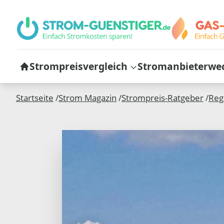
Strompreisvergleich
Stromanbieterwe
Startseite
/
Strom Magazin
/
Strompreis-Ratgeber
/
Reg