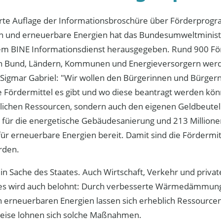
ierte Auflage der Informationsbroschüre über Förderprog
und erneuerbare Energien hat das Bundesumweltminist
m BINE Informationsdienst herausgegeben. Rund 900 F
n Bund, Ländern, Kommunen und Energieversorgern werde
igmar Gabriel: "Wir wollen den Bürgerinnen und Bürgern
e Fördermittel es gibt und wo diese beantragt werden kön
ndlichen Ressourcen, sondern auch den eigenen Geldbeute
uro für die energetische Gebäudesanierung und 213 Millione
r erneuerbare Energien bereit. Damit sind die Fördermit
rden.
llein Sache des Staates. Auch Wirtschaft, Verkehr und priv
 Dies wird auch belohnt: Durch verbesserte Wärmedämmun
 erneuerbaren Energien lassen sich erheblich Ressourcen
reise lohnen sich solche Maßnahmen.