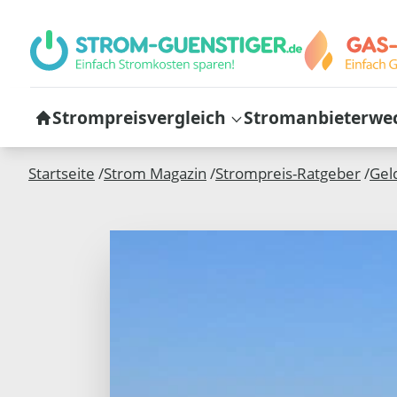
Strompreisvergleich
Stromanbieterwe
Startseite
/
Strom Magazin
/
Strompreis-Ratgeber
/
Gel