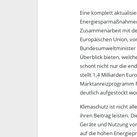
Eine komplett aktualis
Energiesparmaßnahmen 
Zusammenarbeit mit de
Europäischen Union, vo
Bundesumweltminister S
Überblick bieten, welch
schont nicht nur die e
stellt 1,4 Milliarden E
Marktanreizprogramm fü
deutlich aufgestockt wo
Klimaschutz ist nicht a
ihren Beitrag leisten.
Geräte und Nutzung von
auf die hohen Energiep