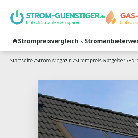
Strompreisvergleich
Stromanbieterwe
Startseite
/
Strom Magazin
/
Strompreis-Ratgeber
/
För