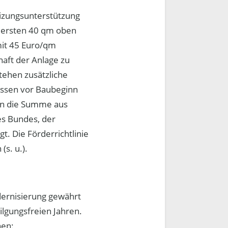
izungsunterstützung
e ersten 40 qm oben
mit 45 Euro/qm
haft der Anlage zu
tehen zusätzliche
üssen vor Baubeginn
ern die Summe aus
es Bundes, der
 Die Förderrichtlinie
(s. u.).
ernisierung gewährt
ilgungsfreien Jahren.
nen: