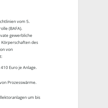
htlinien vom 5.
olle (BAFA).
rivate gewerbliche
Körperschaften des
ion von
t:
410 Euro je Anlage.
g von Prozesswärme.
llektoranlagen um bis