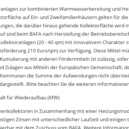
oranlagen zur kombinierten Warmwasserbereitung und He
torfläche auf Ein- und Zweifamilienhäusern gelten für di
ngen, die darüber hinaus gehende Kollektorfläche wird 
auf sind beim BAFA nach Herstellung der Betriebsbereitsc
rkollektoranlagen (20 - 40 qm) mit innovativem Charakter s
onsförderung 210 Euro/qm) zur Verfügung. Diese Mittel m
Kumulierung mit anderen Fördermitteln ist zulässig, sof
nd Zulagen aus Mitteln der Europäischen Gemeinschaft, d
Kommunen die Summe der Aufwendungen nicht übersteigt.
 dargestellt. Bitte beachten Sie die weiteren Informationen 
alt für Wiederaufbau (KfW)
nnenkollektoren in Zusammenhang mit einer Heizungsmod
stigen Zinsen mit unterschiedlicher Laufzeit und einigen t
nierbar mit dem Zuschuss vom BAFA. Weitere Informatio