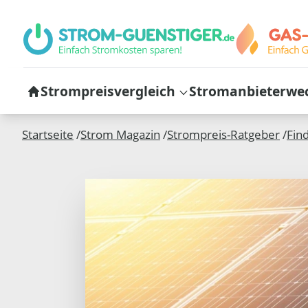
Strompreisvergleich
Stromanbieterwe
Startseite
/
Strom Magazin
/
Strompreis-Ratgeber
/
Fin