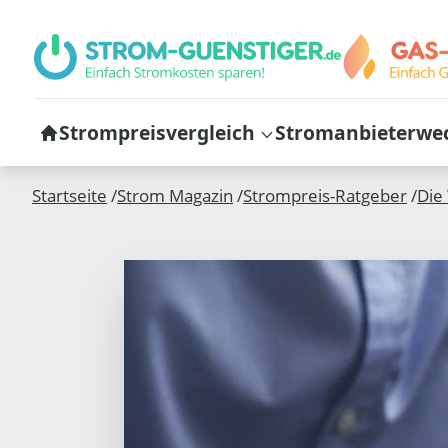
Strompreisvergleich
Stromanbieterwe
Startseite
/
Strom Magazin
/
Strompreis-Ratgeber
/
Die